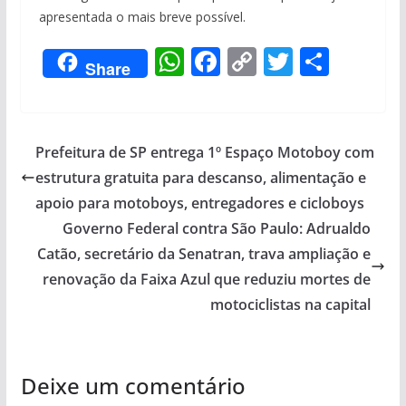
apresentada o mais breve possível.
W
F
C
T
S
Share
h
ac
o
w
h
at
e
p
itt
ar
s
b
y
er
e
Prefeitura de SP entrega 1º Espaço Motoboy com
A
o
Li
estrutura gratuita para descanso, alimentação e
p
o
n
apoio para motoboys, entregadores e cicloboys
p
k
k
Governo Federal contra São Paulo: Adrualdo
Catão, secretário da Senatran, trava ampliação e
renovação da Faixa Azul que reduziu mortes de
motociclistas na capital
Deixe um comentário