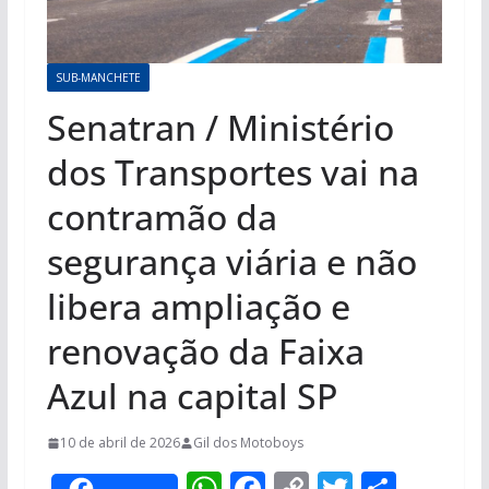
SUB-MANCHETE
Senatran / Ministério
dos Transportes vai na
contramão da
segurança viária e não
libera ampliação e
renovação da Faixa
Azul na capital SP
10 de abril de 2026
Gil dos Motoboys
W
F
C
T
S