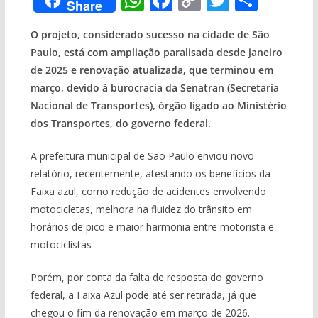
Share
h
ac
o
w
h
O projeto, considerado sucesso na cidade de São
at
e
p
itt
ar
Paulo, está com ampliação paralisada desde janeiro
s
b
y
er
e
de 2025 e renovação atualizada, que terminou em
A
o
Li
março, devido à burocracia da Senatran (Secretaria
p
o
n
Nacional de Transportes), órgão ligado ao Ministério
dos Transportes, do governo federal.
p
k
k
A prefeitura municipal de São Paulo enviou novo
relatório, recentemente, atestando os benefícios da
Faixa azul, como redução de acidentes envolvendo
motocicletas, melhora na fluidez do trânsito em
horários de pico e maior harmonia entre motorista e
motociclistas
Porém, por conta da falta de resposta do governo
federal, a Faixa Azul pode até ser retirada, já que
chegou o fim da renovação em março de 2026.