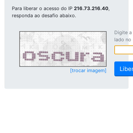
Para liberar o acesso
do IP
216.73.216.40
,
responda ao desafio abaixo.
Digite 
lado no
[trocar imagem]