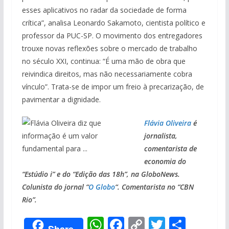
esses aplicativos no radar da sociedade de forma
crítica”, analisa Leonardo Sakamoto, cientista político e
professor da PUC-SP. O movimento dos entregadores
trouxe novas reflexões sobre o mercado de trabalho
no século XXI, continua: “É uma mão de obra que
reivindica direitos, mas não necessariamente cobra
vínculo”. Trata-se de impor um freio à precarização, de
pavimentar a dignidade.
Flávia Oliveira
é
jornalista,
comentarista de
economia do
“Estúdio i” e do “Edição das 18h”, na GloboNews.
Colunista do jornal “
O Globo
“. Comentarista no “CBN
Rio”.
W
F
C
T
S
Share