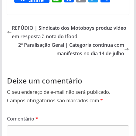
h
ac
o
w
h
at
e
p
itt
ar
s
b
y
er
e
REPÚDIO | Sindicato dos Motoboys produz vídeo
A
o
Li
em resposta à nota do Ifood
p
o
n
2ª Paralisação Geral | Categoria continua com
p
k
k
manifestos no dia 14 de julho
Deixe um comentário
O seu endereço de e-mail não será publicado.
Campos obrigatórios são marcados com
*
Comentário
*