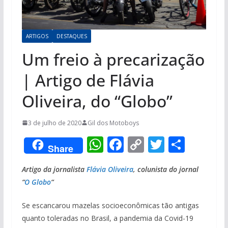
ARTIGOS
DESTAQUES
Um freio à precarização
| Artigo de Flávia
Oliveira, do “Globo”
3 de julho de 2020
Gil dos Motoboys
W
F
C
T
S
Share
h
ac
o
w
h
Artigo da jornalista
Flávia Oliveira
, colunista do jornal
at
e
p
itt
ar
“
O Globo
“
s
b
y
er
e
A
o
Li
Se escancarou mazelas socioeconômicas tão antigas
quanto toleradas no Brasil, a pandemia da Covid-19
p
o
n