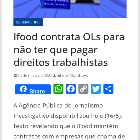
SUB-MANCHETE
Ifood contrata OLs para
não ter que pagar
direitos trabalhistas
16 de maio de 2022
Gil dos Motoboys
W
F
C
T
S
Share
h
ac
o
w
h
A Agência Pública de Jornalismo
at
e
p
itt
ar
Investigativo disponibilizou hoje (16/5),
s
b
y
er
e
texto revelando que o iFood mantém
A
o
Li
p
o
n
contratos com empresas que chama de