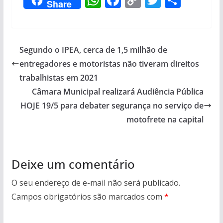
Share
h
ac
o
w
h
at
e
p
itt
ar
s
b
y
er
e
Segundo o IPEA, cerca de 1,5 milhão de
A
o
Li
entregadores e motoristas não tiveram direitos
p
o
n
trabalhistas em 2021
p
k
k
Câmara Municipal realizará Audiência Pública
HOJE 19/5 para debater segurança no serviço de
motofrete na capital
Deixe um comentário
O seu endereço de e-mail não será publicado.
Campos obrigatórios são marcados com
*