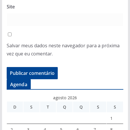
Site
Salvar meus dados neste navegador para a próxima
vez que eu comentar.
Agenda
agosto 2026
D
S
T
Q
Q
S
S
1
2
3
4
5
6
7
8