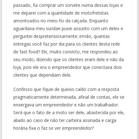
s
b
y
er
e
passado, fui comprar um sorvete numa dessas lojas e
A
o
Li
me deparei com a quantidade de motofretistas
p
o
n
amontoados no meio-fio da calçada. Enquanto
aguardava meu sundae puxei assunto com um deles e
p
k
k
perguntei despretensiosamente: irmão, quantas
entregas você faz por dia para os clientes desta rede
de fast food? Ele, muito convicto, me respondeu ao
seu modo, dizendo que os clientes eram dele e não da
loja, pois ele era o empreendedor que conectava dois
clientes que dependiam dele.
Confesso que fiquei de queixo caído com a resposta
pragmaticamente determinada, afinal de contas, ele se
enxergava um empreendedor e não um trabalhador.
Será que o fato de a moto ser dele, abastecida por ele,
aliado ao caso de não ter carteira assinada e carga
horária fixa o faz se ver empreendedor?