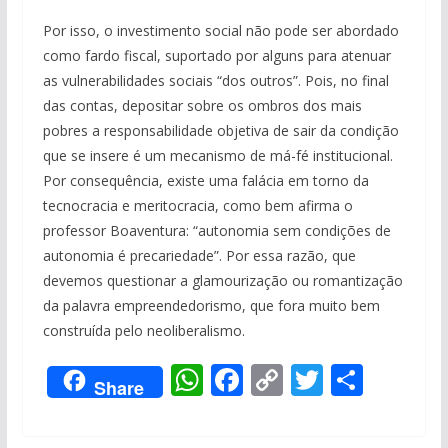
Por isso, o investimento social não pode ser abordado
como fardo fiscal, suportado por alguns para atenuar
as vulnerabilidades sociais “dos outros”. Pois, no final
das contas, depositar sobre os ombros dos mais
pobres a responsabilidade objetiva de sair da condição
que se insere é um mecanismo de má-fé institucional.
Por consequência, existe uma falácia em torno da
tecnocracia e meritocracia, como bem afirma o
professor Boaventura: “autonomia sem condições de
autonomia é precariedade”. Por essa razão, que
devemos questionar a glamourização ou romantização
da palavra empreendedorismo, que fora muito bem
construída pelo neoliberalismo.
W
F
C
T
S
Share
h
ac
o
w
h
at
e
p
itt
ar