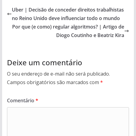
s
b
y
er
e
Uber | Decisão de conceder direitos trabalhistas
A
o
Li
no Reino Unido deve influenciar todo o mundo
p
o
n
Por que (e como) regular algoritmos? | Artigo de
p
k
k
Diogo Coutinho e Beatriz Kira
Deixe um comentário
O seu endereço de e-mail não será publicado.
Campos obrigatórios são marcados com
*
Comentário
*