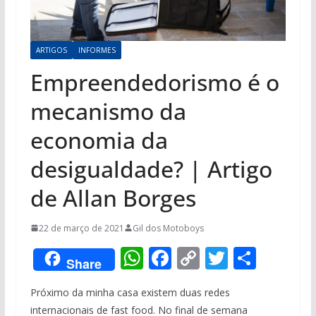
ARTIGOS
INFORMES
Empreendedorismo é o
mecanismo da
economia da
desigualdade? | Artigo
de Allan Borges
22 de março de 2021
Gil dos Motoboys
W
F
C
T
S
Share
h
ac
o
w
h
Próximo da minha casa existem duas redes
at
e
p
itt
ar
internacionais de fast food. No final de semana