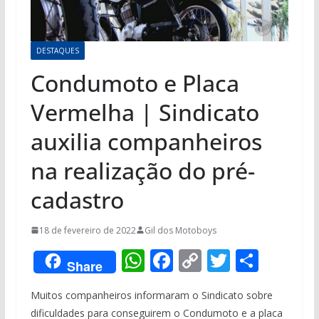
DESTAQUES
Condumoto e Placa
Vermelha | Sindicato
auxilia companheiros
na realização do pré-
cadastro
18 de fevereiro de 2022
Gil dos Motoboys
W
F
C
T
S
Share
h
ac
o
w
h
Muitos companheiros informaram o Sindicato sobre
at
e
p
itt
ar
dificuldades para conseguirem o Condumoto e a placa