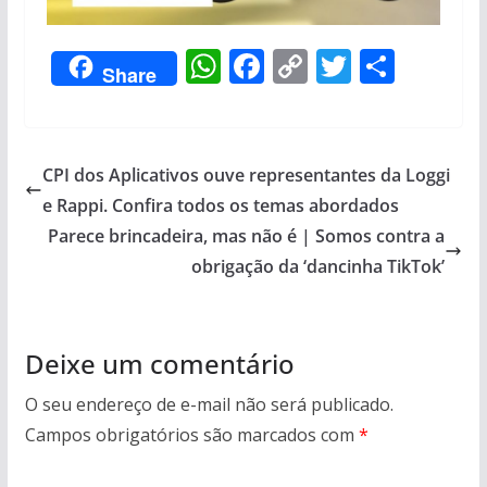
W
F
C
T
S
Share
h
ac
o
w
h
at
e
p
itt
ar
s
b
y
er
e
CPI dos Aplicativos ouve representantes da Loggi
A
o
Li
e Rappi. Confira todos os temas abordados
p
o
n
Parece brincadeira, mas não é | Somos contra a
p
k
k
obrigação da ‘dancinha TikTok’
Deixe um comentário
O seu endereço de e-mail não será publicado.
Campos obrigatórios são marcados com
*