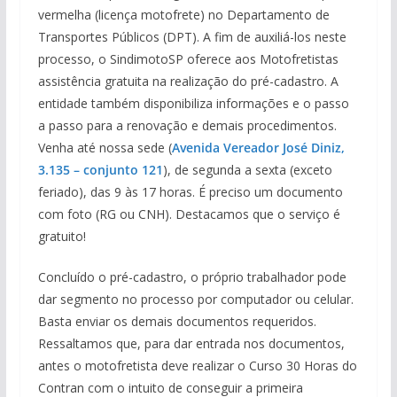
s
b
y
er
e
vermelha (licença motofrete) no Departamento de
A
o
Li
Transportes Públicos (DPT). A fim de auxiliá-los neste
p
o
n
processo, o SindimotoSP oferece aos Motofretistas
assistência gratuita na realização do pré-cadastro. A
p
k
k
entidade também disponibiliza informações e o passo
a passo para a renovação e demais procedimentos.
Venha até nossa sede (
Avenida Vereador José Diniz,
3.135 – conjunto 121
), de segunda a sexta (exceto
feriado), das 9 às 17 horas. É preciso um documento
com foto (RG ou CNH). Destacamos que o serviço é
gratuito!
Concluído o pré-cadastro, o próprio trabalhador pode
dar segmento no processo por computador ou celular.
Basta enviar os demais documentos requeridos.
Ressaltamos que, para dar entrada nos documentos,
antes o motofretista deve realizar o Curso 30 Horas do
Contran com o intuito de conseguir a primeira