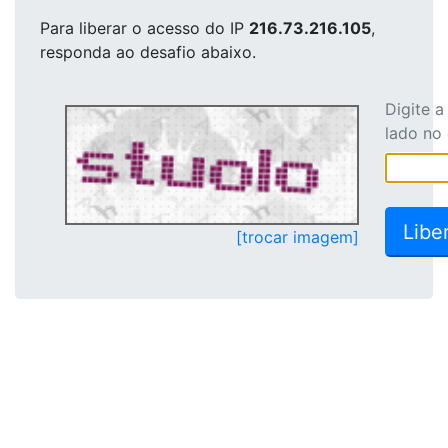
Para liberar o acesso
do IP
216.73.216.105
,
responda ao desafio abaixo.
Digite 
lado no
[trocar imagem]